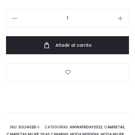
Camiseta
Solar
Mujer
cantidad
Añadir al carrito
SKU:
SOL1402B-1
CATEGORÍAS:
AWWAFRIDAY2022
,
CAMISETAS
,
CAMISETAS MUJER
,
ISLAS CANARIAS
,
MODA INDÍGENA
,
MODA MUJER