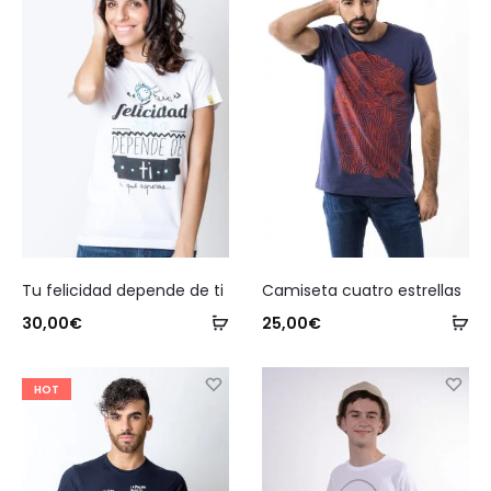
Este
Este
Tu felicidad depende de ti
Camiseta cuatro estrellas
producto
producto
Seleccionar
Se
30,00
€
25,00
€
tiene
tiene
opciones
op
múltiples
múltiples
HOT
variantes.
variantes.
Las
Las
opciones
opciones