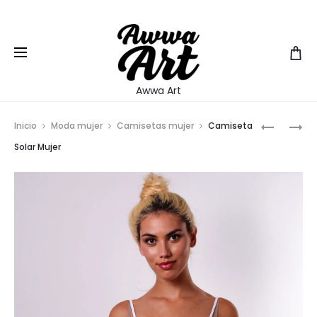
EUR
Awwa Art
Prod
CONTRAS
CAMISET
Inicio
Moda mujer
Camisetas mujer
Camiseta
DE
LABERIN
navig
Solar Mujer
JOEL
HOMBRE
PÉREZ
NOGUER