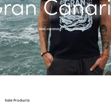
ran Canar
Inicio
Islas canarias
Gran Canaria
Sale Products