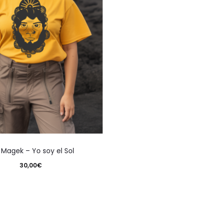
en
en
la
la
página
pági
de
de
producto
prod
Este
 Magek – Yo soy el Sol
producto
30,00
€
tiene
múltiples
variantes.
Las