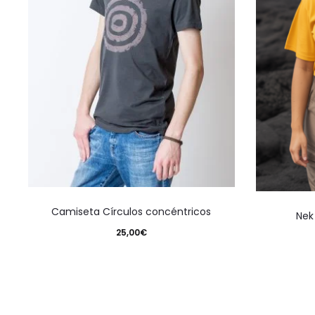
en
la
página
de
producto
Este
Camiseta Círculos concéntricos
Nek
producto
25,00
€
tiene
múltiples
variantes.
Las