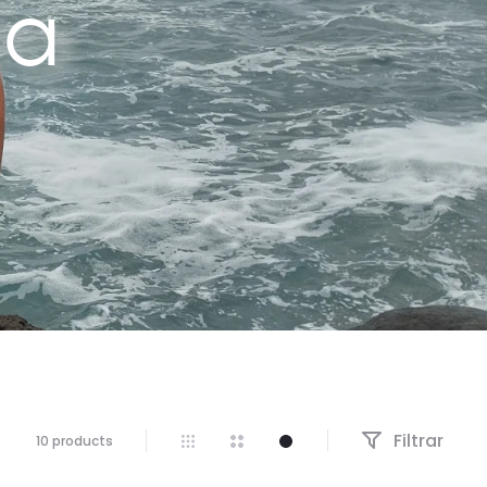
ia
Filtrar
Mostrando
10 products
los
10