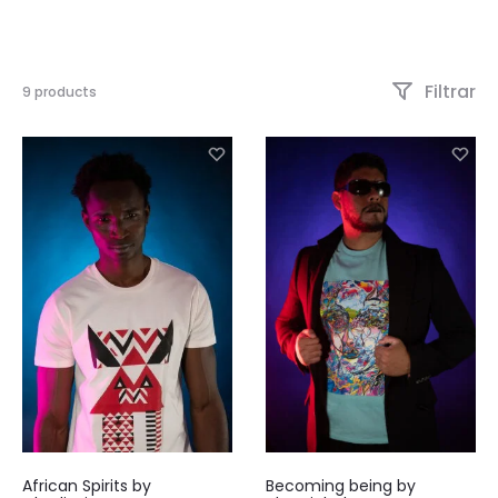
Filtrar
Mostrando
9 products
los
9
resultados
Este
Este
African Spirits by
Becoming being by