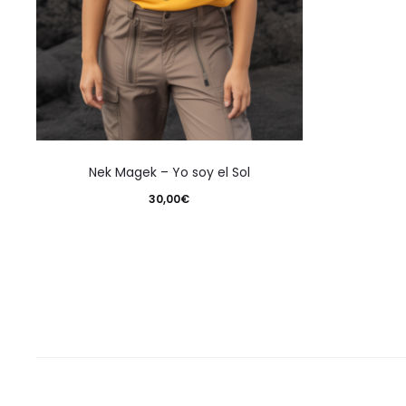
producto
Este
Nek Magek – Yo soy el Sol
producto
30,00
€
tiene
múltiples
variantes.
Las
opciones
se
pueden
elegir