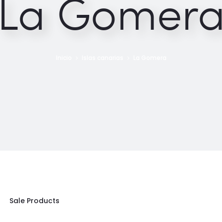
La Gomer
Inicio
Islas canarias
La Gomera
Sale Products