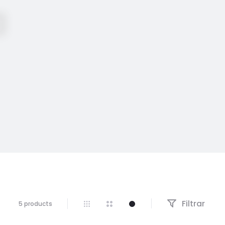
a
Filtrar
Mostrando
5 products
los
5