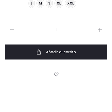
L
M
S
XL
XXL
Camiseta
Origen
Black
cantidad
Añadir al carrito