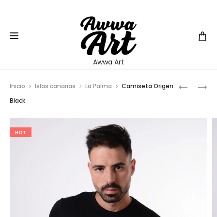
EUR
Awwa Art
Prod
CAMISET
CAMISET
Inicio
Islas canarias
La Palma
Camiseta Origen
SOLAR
LAGARTO
navig
Black
BLANCA
Y
GEKKO
HOT
BLANCA