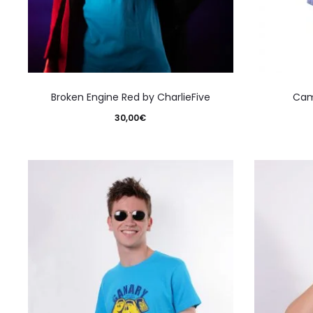
Este
Broken Engine Red by CharlieFive
Cam
producto
30,00
€
tiene
múltiples
variantes.
Las
opciones
se
pueden
elegir
en
la