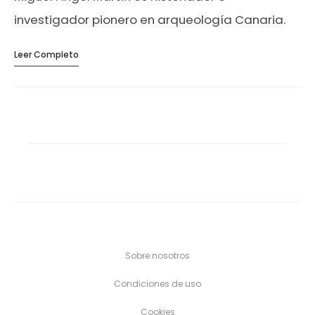
investigador pionero en arqueología Canaria.
Afincado en La Palma, Miguel nos habla de cual
Leer Completo
ha sido su trayectoria en torno a la arqueología,
el pensamiento, dando explicación a sus
herramientas de investigación y explicando que
le motivó a editar la revista IRUENE entre otras
muchas cosas. Versión Beta del documental
creado por Moises y Carlos, Islas Canarias, 2020.
Sobre nosotros
Condiciones de uso
Cookies