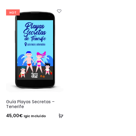
único
resultado
HOT
Guía Playas Secretas –
Tenerife
Añadir
45,00
€
Igic Incluído
al
carrito