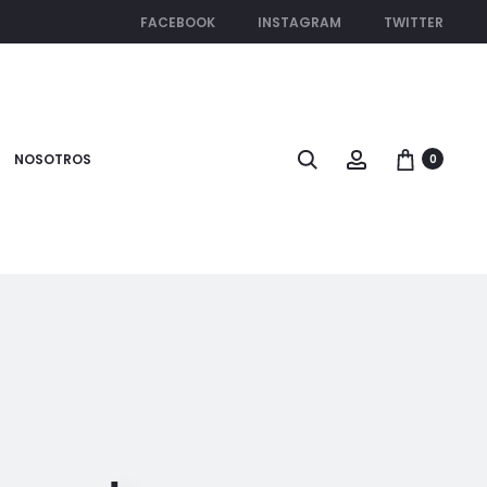
FACEBOOK
INSTAGRAM
TWITTER
Search
Account
NOSOTROS
0