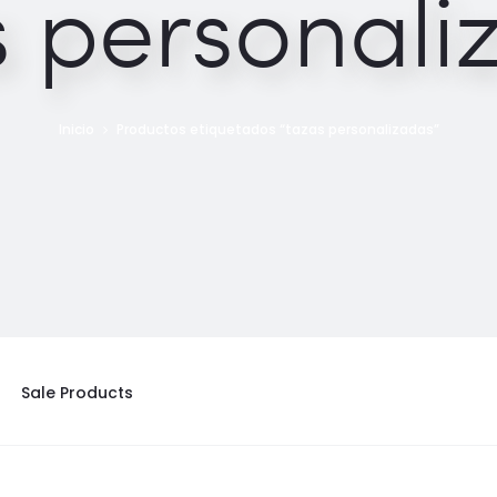
s personali
Inicio
Productos etiquetados “tazas personalizadas”
Sale Products