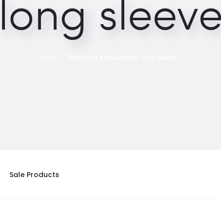
long sleev
Inicio
Productos etiquetados “long sleeve”
Sale Products