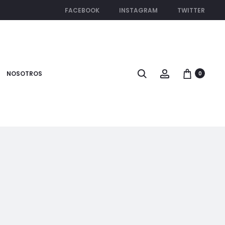
FACEBOOK
INSTAGRAM
TWITTER
Search
Account
NOSOTROS
0