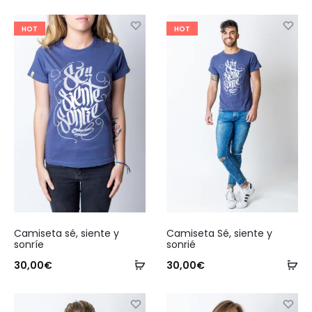
8
resultados
HOT
HOT
Este
Este
Camiseta sé, siente y
Camiseta Sé, siente y
producto
producto
sonríe
sonrié
tiene
Seleccionar
tiene
Se
30,00
€
30,00
€
múltiples
opciones
múltiples
op
variantes.
variantes.