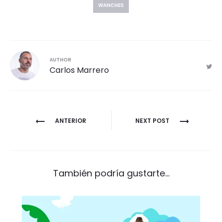
WANCHES
AUTHOR
Carlos Marrero
Navegación
ANTERIOR
NEXT POST
de
entradas
También podría gustarte...